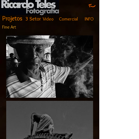
Projetos
3 Setor
Video
Comercial
INFO
Fine Art